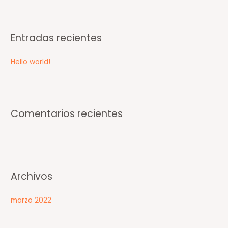
s
c
Entradas recientes
a
r
Hello world!
p
o
r
:
Comentarios recientes
Archivos
marzo 2022