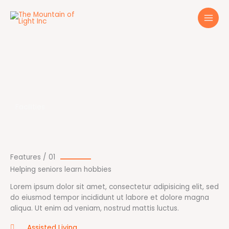
Ir
al
contenido
Facilities
Features / 01
Helping seniors learn hobbies
Lorem ipsum dolor sit amet, consectetur adipisicing elit, sed
do eiusmod tempor incididunt ut labore et dolore magna
aliqua. Ut enim ad veniam, nostrud mattis luctus.
Assisted Living